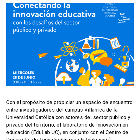
Noticias
Buscar
ACCESOS UC
Ir al sitio de la UC
Biblioteca
launch
launch
(El
(El
enlace
enlace
se
se
Mi Portal UC
Correo
launch
launch
(El
(El
abre
abre
enlace
enlace
en
en
se
se
una
una
abre
abre
nueva
nueva
Con el propósito de propiciar un espacio de encuentro
en
en
pestaña)
pestaña)
entre investigadores del campus Villarrica de la
una
una
Universidad Católica con actores del sector público y
nueva
nueva
pestaña)
pestaña)
privado del territorio, el laboratorio de innovación en
educación (EduLab UC), en conjunto con el Centro de
Desarrollo de Tecnologías para la Inclusión (