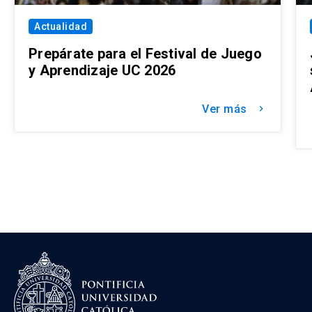
Actualidad
Prepárate para el Festival de Juego
y Aprendizaje UC 2026
Ver más
keyboard_arrow_right