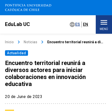
Saltar
a
contenido
principal
EduLab UC
language
ES
EN
MENÚ
Inicio
keyboard_arrow_right
keyboard_arrow_right
Inicio
Noticias
Encuentro territorial reunirá a diversos actores para iniciar colaboraciones en innovación educativa
Actualidad
Sobre EduLab
keyboard_arrow_down
Encuentro territorial reunirá a
Soluciones educativas
diversos actores para iniciar
colaboraciones en innovación
Concursos
educativa
Espacios de trabajo
keyboard_arrow_down
20 de June de 2023
Eventos
keyboard_arrow_down