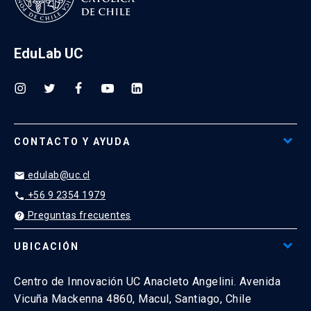
EduLab UC
CONTACTO Y AYUDA
edulab@uc.cl
email
+56 9 2354 1979
phone
Preguntas frecuentes
help
UBICACIÓN
Centro de Innovación UC Anacleto Angelini. Avenida
Vicuña Mackenna 4860, Macul, Santiago, Chile