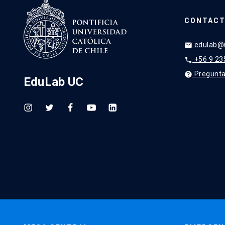
CONTACT
edulab@u
email
+56 9 23
phone
Pregunta
help
EduLab UC