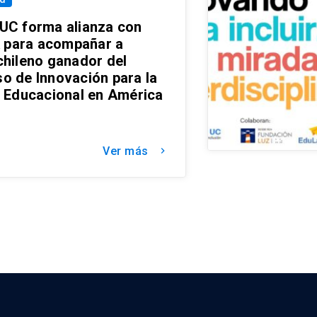
UC forma alianza con
para acompañar a
chileno ganador del
o de Innovación para la
a Educacional en América
Ver más
keyboard_arrow_right