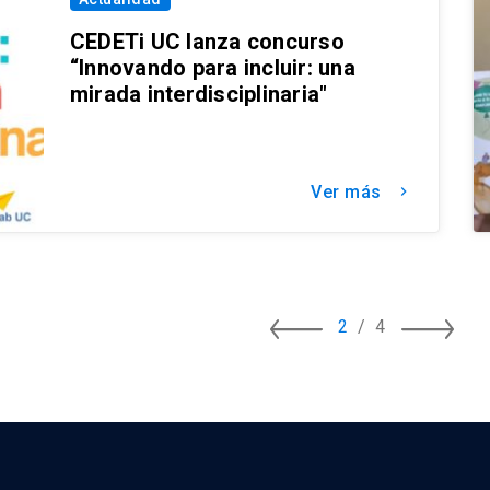
CEDETi UC lanza concurso
“Innovando para incluir: una
mirada interdisciplinaria"
Ver más
keyboard_arrow_right
2
/
4