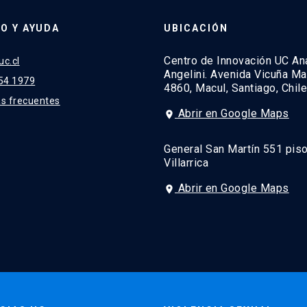
O Y AYUDA
UBICACIÓN
Centro de Innovación UC An
c.cl
Angelini. Avenida Vicuña M
54 1979
4860, Macul, Santiago, Chile
s frecuentes
Abrir en Google Maps
place
General San Martín 551 piso
Villarrica
Abrir en Google Maps
place