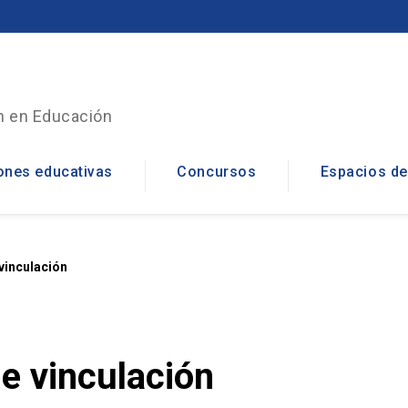
n en Educación
ones educativas
Concursos
Espacios de
Cowork
vinculación
Sala de Observación 
Sala de reuniones
e vinculación