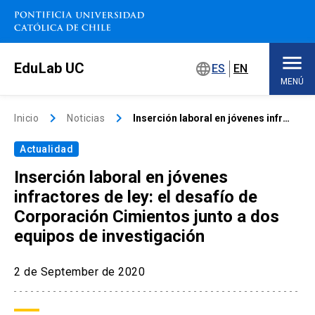
Saltar
a
contenido
principal
EduLab UC
language
ES
EN
MENÚ
Inicio
keyboard_arrow_right
keyboard_arrow_right
Inicio
Noticias
Inserción laboral en jóvenes infractores de ley: el desafío de Corporación Cimientos junto a dos equipos de investigación
Actualidad
Sobre EduLab
keyboard_arrow_down
Inserción laboral en jóvenes
Soluciones educativas
infractores de ley: el desafío de
Corporación Cimientos junto a dos
Concursos
equipos de investigación
Espacios de trabajo
keyboard_arrow_down
2 de September de 2020
Eventos
keyboard_arrow_down