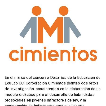
Noticias
Buscar
ACCESOS UC
Ir al sitio de la UC
Biblioteca
launch
launch
(El
(El
enlace
enlace
se
se
Mi Portal UC
Correo
launch
launch
(El
(El
abre
abre
enlace
enlace
en
en
se
se
una
una
abre
abre
nueva
nueva
En el marco del concurso Desafíos de la Educación de
en
en
pestaña)
pestaña)
EduLab UC, Corporación Cimientos planteó dos retos
una
una
de investigación, consistentes en la elaboración de un
nueva
nueva
pestaña)
pestaña)
modelo didáctico para el desarrollo de habilidades
prosociales en jóvenes infractores de ley, y la
construcción de indicadores para evaluar sus