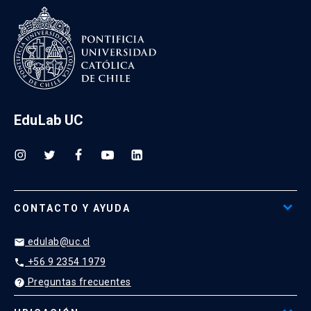
EduLab UC
CONTACTO Y AYUDA
edulab@uc.cl
email
+56 9 2354 1979
phone
Preguntas frecuentes
help