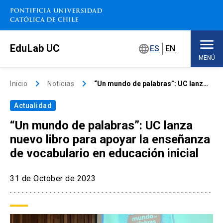
Saltar
a
contenido
principal
EduLab UC
language
ES
EN
MENÚ
Inicio
keyboard_arrow_right
keyboard_arrow_right
Inicio
Noticias
“Un mundo de palabras”: UC lanza nuevo libro para apoyar la enseñanza de vocabulario en educación inicial
Actualidad
Sobre EduLab
keyboard_arrow_down
“Un mundo de palabras”: UC lanza
Soluciones educativas
nuevo libro para apoyar la enseñanza
de vocabulario en educación inicial
Concursos
31 de October de 2023
Espacios de trabajo
keyboard_arrow_down
Eventos
keyboard_arrow_down