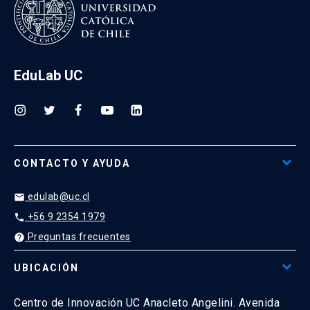
EduLab UC
CONTACTO Y AYUDA
edulab@uc.cl
email
+56 9 2354 1979
phone
Preguntas frecuentes
help
UBICACIÓN
Centro de Innovación UC Anacleto Angelini. Avenida