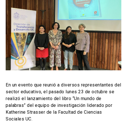
Noticias
Buscar
ACCESOS UC
Ir al sitio de la UC
Biblioteca
launch
launch
(El
(El
enlace
enlace
se
se
Mi Portal UC
Correo
launch
launch
(El
(El
abre
abre
enlace
enlace
en
en
En un evento que reunió a diversos representantes del
se
se
una
una
abre
abre
sector educativo, el pasado lunes 23 de octubre se
nueva
nueva
en
en
pestaña)
pestaña)
realizó el lanzamiento del libro “Un mundo de
una
una
palabras” del equipo de investigación liderado por
nueva
nueva
Katherine Strasser de la Facultad de Ciencias
pestaña)
pestaña)
Sociales UC.