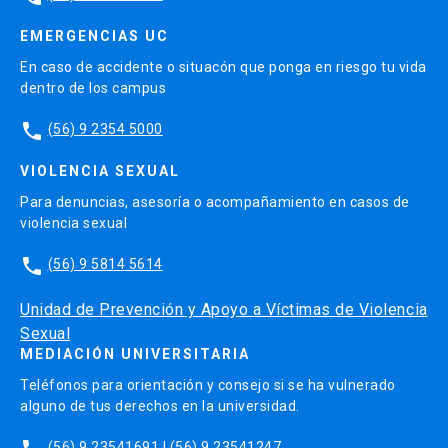
EMERGENCIAS UC
En caso de accidente o situacón que ponga en riesgo tu vida
dentro de los campus
phone
(56) 9 2354 5000
VIOLENCIA SEXUAL
Para denuncias, asesoría o acompañamiento en casos de
violencia sexual
phone
(56) 9 5814 5614
Unidad de Prevención y Apoyo a Víctimas de Violencia
Sexual
MEDIACIÓN UNIVERSITARIA
Teléfonos para orientación y consejo si se ha vulnerado
alguno de tus derechos en la universidad.
(56) 9 23541691 | (56) 9 23541247