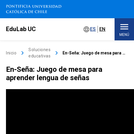
Saltar
a
contenido
principal
EduLab UC
language
ES
EN
MENÚ
Inicio
Soluciones
keyboard_arrow_right
keyboard_arrow_right
Inicio
En-Seña: Juego de mesa para aprender lengua de señas
educativas
Sobre EduLab
keyboard_arrow_down
En-Seña: Juego de mesa para
aprender lengua de señas
Soluciones educativas
Concursos
Espacios de trabajo
keyboard_arrow_down
Eventos
keyboard_arrow_down