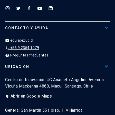
CONTACTO Y AYUDA
edulab@uc.cl
email
+56 9 2354 1979
phone
Preguntas frecuentes
help
UBICACIÓN
Centro de Innovación UC Anacleto Angelini. Avenida
Vicuña Mackenna 4860, Macul, Santiago, Chile
Abrir en Google Maps
place
General San Martín 551 piso, 1, Villarrica