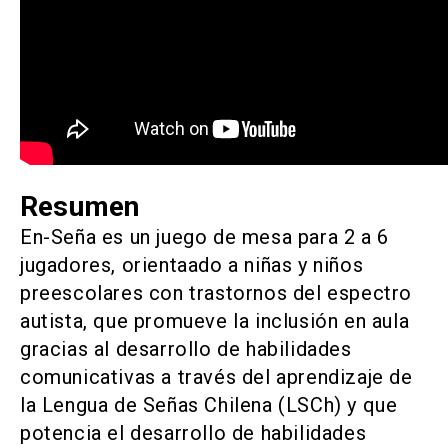
Noticias
Buscar
ACCESOS UC
Resumen
Ir al sitio de la UC
Biblioteca
launch
launch
(El
(El
enlace
enlace
En-Seña es un juego de mesa para 2 a 6
se
se
Mi Portal UC
Correo
launch
launch
jugadores, orientaado a niñas y niños
(El
(El
abre
abre
enlace
enlace
en
en
preescolares con trastornos del espectro
se
se
una
una
autista, que promueve la inclusión en aula
abre
abre
nueva
nueva
en
en
pestaña)
pestaña)
gracias al desarrollo de habilidades
una
una
comunicativas a través del aprendizaje de
nueva
nueva
pestaña)
pestaña)
la Lengua de Señas Chilena (LSCh) y que
potencia el desarrollo de habilidades