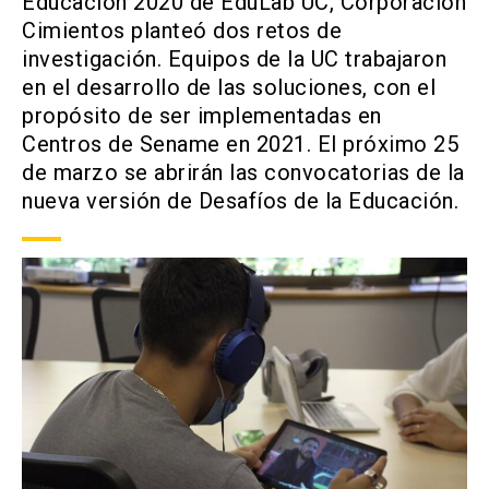
Educación 2020 de EduLab UC, Corporación
Cimientos planteó dos retos de
Noticias
investigación. Equipos de la UC trabajaron
en el desarrollo de las soluciones, con el
Buscar
propósito de ser implementadas en
Centros de Sename en 2021. El próximo 25
de marzo se abrirán las convocatorias de la
ACCESOS UC
nueva versión de Desafíos de la Educación.
Ir al sitio de la UC
Biblioteca
launch
launch
(El
(El
enlace
enlace
se
se
Mi Portal UC
Correo
launch
launch
(El
(El
abre
abre
enlace
enlace
en
en
se
se
una
una
abre
abre
nueva
nueva
en
en
pestaña)
pestaña)
una
una
nueva
nueva
pestaña)
pestaña)