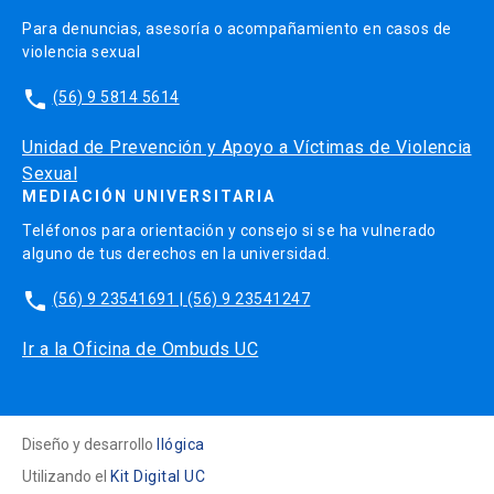
Para denuncias, asesoría o acompañamiento en casos de
violencia sexual
phone
(56) 9 5814 5614
Unidad de Prevención y Apoyo a Víctimas de Violencia
Sexual
MEDIACIÓN UNIVERSITARIA
Teléfonos para orientación y consejo si se ha vulnerado
alguno de tus derechos en la universidad.
phone
(56) 9 23541691 | (56) 9 23541247
Ir a la Oficina de Ombuds UC
Diseño y desarrollo
Ilógica
Utilizando el
Kit Digital UC