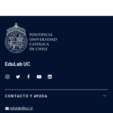
EduLab UC
CONTACTO Y AYUDA
edulab@uc.cl
email