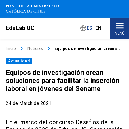
Saltar
a
contenido
principal
EduLab UC
language
ES
EN
MENÚ
Inicio
keyboard_arrow_right
keyboard_arrow_right
Inicio
Noticias
Equipos de investigación crean soluciones para facilitar la inserción laboral en jóvenes del Sename
Actualidad
Sobre EduLab
keyboard_arrow_down
Equipos de investigación crean
Soluciones educativas
soluciones para facilitar la inserción
laboral en jóvenes del Sename
Concursos
24 de March de 2021
Espacios de trabajo
keyboard_arrow_down
En el marco del concurso Desafíos de la
Eventos
keyboard_arrow_down