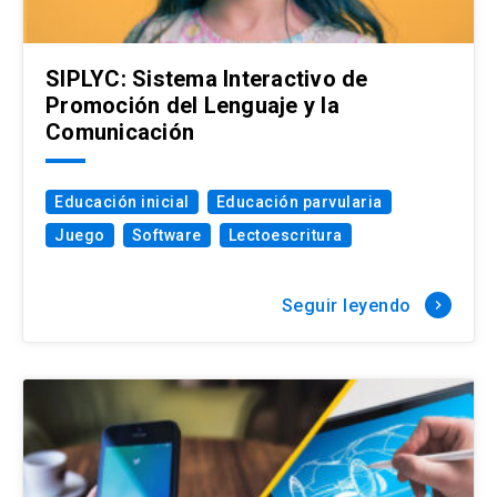
SIPLYC: Sistema Interactivo de
Promoción del Lenguaje y la
Comunicación
Educación inicial
Educación parvularia
Juego
Software
Lectoescritura
Seguir leyendo
keyboard_arrow_right