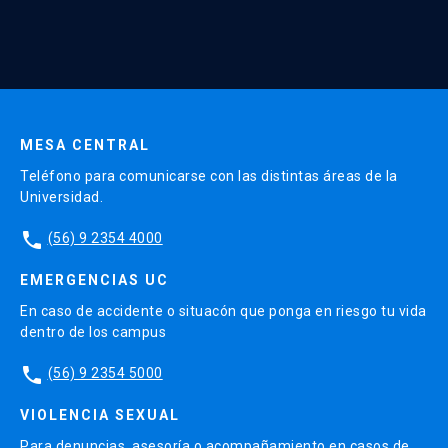
MESA CENTRAL
Teléfono para comunicarse con las distintas áreas de la
Universidad.
phone
(56) 9 2354 4000
EMERGENCIAS UC
En caso de accidente o situacón que ponga en riesgo tu vida
dentro de los campus
phone
(56) 9 2354 5000
VIOLENCIA SEXUAL
Para denuncias, asesoría o acompañamiento en casos de