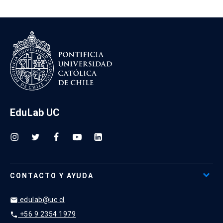
EduLab UC
CONTACTO Y AYUDA
edulab@uc.cl
email
+56 9 2354 1979
phone