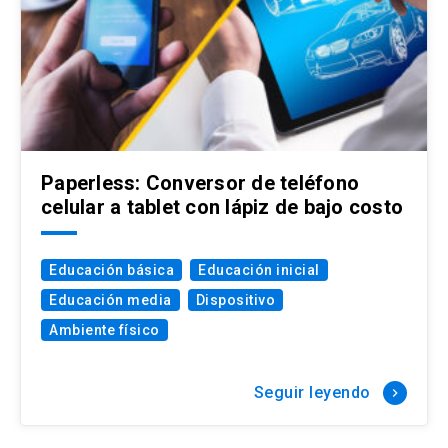
Paperless: Conversor de teléfono
celular a tablet con lápiz de bajo costo
Educación básica
Educación inicial
Educación media
Dispositivo
Ambiente físico
Seguir leyendo
keyboard_arrow_right