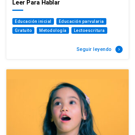
Leer Para Hablar
Educación inicial
Educación parvularia
Gratuito
Metodología
Lectoescritura
Seguir leyendo
keyboard_arrow_right