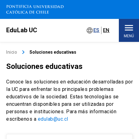
Saltar
a
contenido
principal
EduLab UC
language
ES
EN
MENÚ
Inicio
keyboard_arrow_right
Inicio
Soluciones educativas
Soluciones educativas
Sobre EduLab
keyboard_arrow_down
Conoce las soluciones en educación desarrolladas por
Soluciones educativas
la UC para enfrentar los principales problemas
educativos de la sociedad. Estas tecnologías se
Concursos
encuentran disponibles para ser utilizadas por
personas e instituciones. Para más información
Espacios de trabajo
keyboard_arrow_down
escríbenos a
edulab@uc.cl
Eventos
keyboard_arrow_down