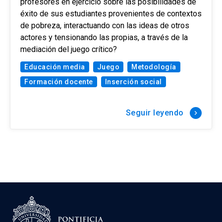
profesores en ejercicio sobre las posibilidades de
éxito de sus estudiantes provenientes de contextos
de pobreza, interactuando con las ideas de otros
actores y tensionando las propias, a través de la
mediación del juego crítico?
Educación media
Juego
Metodología
Formación docente
Inserción social
Seguir leyendo
keyboard_arrow_right