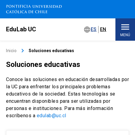
Saltar
a
contenido
principal
EduLab UC
language
ES
EN
MENÚ
Inicio
keyboard_arrow_right
Inicio
Soluciones educativas
Soluciones educativas
Sobre EduLab
keyboard_arrow_down
Conoce las soluciones en educación desarrolladas por
Soluciones educativas
la UC para enfrentar los principales problemas
educativos de la sociedad. Estas tecnologías se
Concursos
encuentran disponibles para ser utilizadas por
personas e instituciones. Para más información
Espacios de trabajo
keyboard_arrow_down
escríbenos a
edulab@uc.cl
Eventos
keyboard_arrow_down