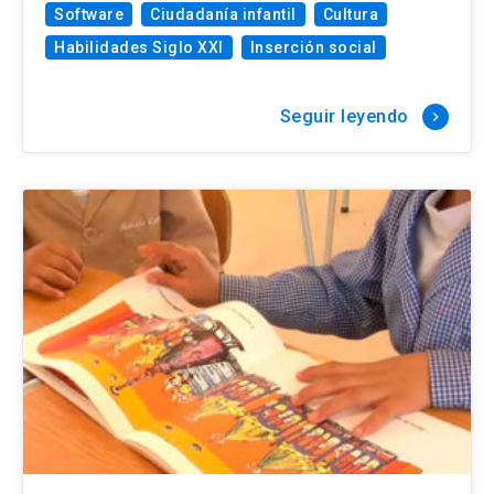
Software
Ciudadanía infantil
Cultura
Habilidades Siglo XXI
Inserción social
Seguir leyendo
keyboard_arrow_right