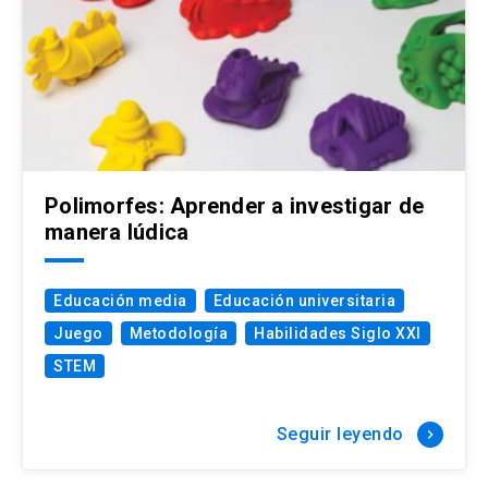
Polimorfes: Aprender a investigar de
manera lúdica
Educación media
Educación universitaria
Juego
Metodología
Habilidades Siglo XXI
STEM
Seguir leyendo
keyboard_arrow_right