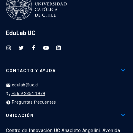
EduLab UC
CONTACTO Y AYUDA
edulab@uc.cl
email
+56 9 2354 1979
phone
Preguntas frecuentes
help
UBICACIÓN
Centro de Innovación UC Anacleto Angelini. Avenida